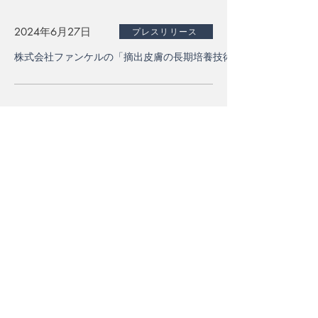
2024年6月27日
プレスリリース
株式会社ファンケルの「摘出皮膚の長期培養技術と立体的かつ動的
2024年4月3日
お知らせ
FAX廃止のお知らせ
2024年3月4日
メディア掲載
BSよしもと「これが未来の新常識！教えてスタートアップ！」にて
2023年12月27日
更新情報