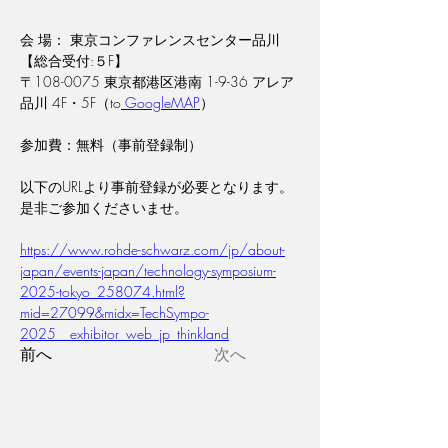
会 場： 東京コンファレンスセンター品川 
【総合受付:５F】
〒108-0075 東京都港区港南 1-9-36 アレア
品川 4F・5F（to
 GoogleMAP
）
参加費：無料（事前登録制）
以下のURLより事前登録が必要となります。
是非ご参加くださいませ。
https://www.rohde-schwarz.com/jp/about-
japan/events-japan/technology-symposium-
2025-tokyo_258074.html?
mid=27099&midx=TechSympo-
2025__exhibitor_web_jp_thinkland
前へ
次へ