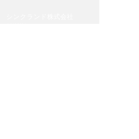
​シンクランド株式会社
​〒210-0024
神奈川県川崎市川崎区日進町７番地１
川崎日進町ビルディング９階
044-874-1916
Copyright (C) Think-Lands Co., Ltd. All Rights Reserved.