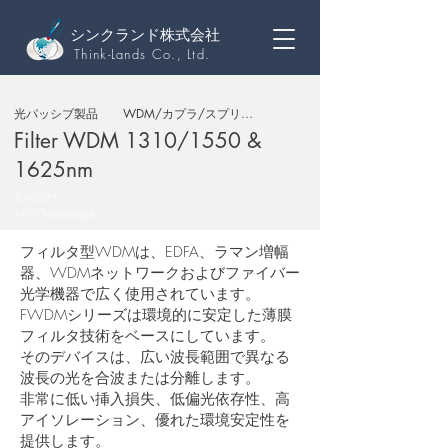
シンクランド株式会社
Think-Lands Co., Ltd.
光パッシブ製品
WDM/カプラ/スプリッタ
Filter WDM 1310/1550 &
1625nm
TLP-0077
AFW Technologies
フィルタ型WDMは、EDFA、ラマン増幅
器、WDMネットワークおよびファイバー
光学機器で広く使用されています。
FWDMシリーズは環境的に安定した薄膜
フィルタ技術をベースにしています。
そのデバイスは、広い波長範囲で異なる
波長の光を合波または分離します。
非常に低い挿入損失、低偏光依存性、高
アイソレーション、優れた環境安定性を
提供します。