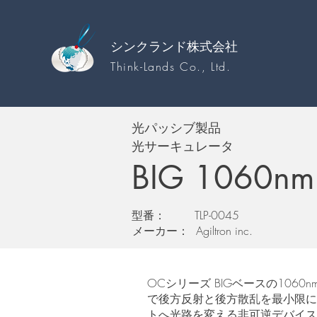
シンクランド株式会社
Think-Lands Co., Ltd.
光パッシブ製品
光サーキュレータ
BIG 1060nm F
​型番：
TLP-0045
​メーカー：
Agiltron inc.
OCシリーズ BIGベースの106
で後方反射と後方散乱を最小限に抑
トへ光路を変える非可逆デバイス