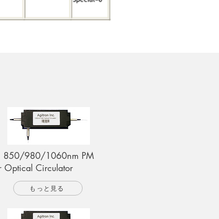
 850/980/1060nm PM
r Optical Circulator
もっと見る