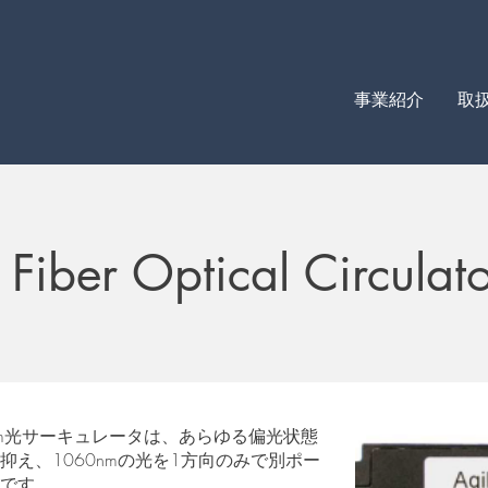
事業紹介
取
iber Optical Circulato
0nm光サーキュレータは、あらゆる偏光状態
え、1060nmの光を1方向のみで別ポー
です。