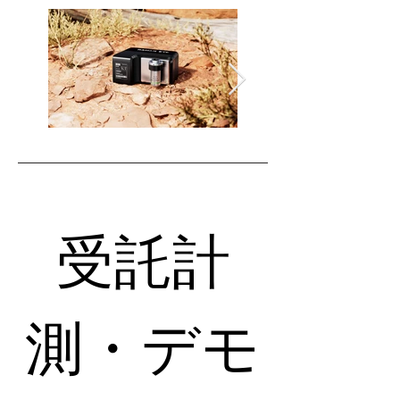
受託計
測・デモ