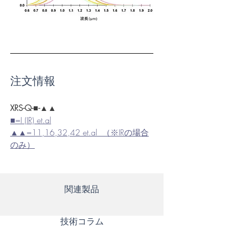
注文情報
XRS-Q-■-▲▲
■=I (IR) 
et.al
▲▲=11,16,32,42 
et.al
  （※IRの場合
のみ）
関連製品
​技術コラム