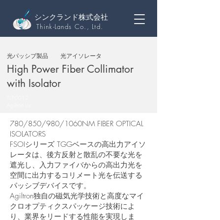
シンクランド株式会社
Think-Lands Co., Ltd.
光パッシブ製品
光アイソレータ
High Power Fiber Collimator
with Isolator
TLP-0012
Agiltron inc.
780/850/980/1060NM FIBER OPTICAL
ISOLATORS
FSOIシリーズ TGGベースの高出力アイソ
レータは、後方反射と散乱の不要な光を
遮光し、入力ファイバからの高出力光を
空間に出力するコリメート光を伝送する
パッシブデバイスです。
Agiltron独自の磁気光学技術と高度なマイ
クロオプティクスパッケージ技術によ
り、業界をリードする性能を実現しま