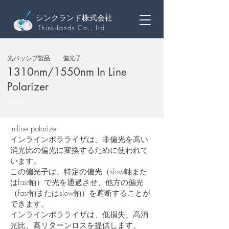
シンクランド株式会社
Think-Lands Co., Ltd.
光パッシブ製品
偏光子
1310nm/1550nm In Line
Polarizer
TLP-0083
In-line polarizer
インラインポラライザは、非偏光を高い
消光比の偏光に変換するために使われて
います。
この偏光子は、特定の偏光（slow軸また
はfast軸）で光を通過させ、他方の偏光
（fast軸またはslow軸）を遮断することが
できます。
インラインポラライザは、低損失、高消
光比、高リターンロスを提供します。