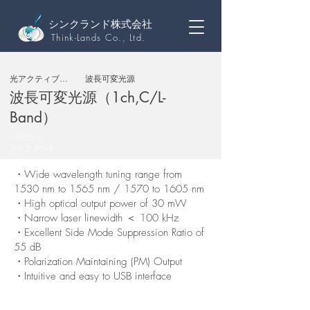
シンクランド株式会社
Think-Lands Co., Ltd.
光アクティブ製品
波長可変光源
波長可変光源（1ch,C/L-
Band）
TLA-0013
シンクランド
・Wide wavelength tuning range from
1530 nm to 1565 nm / 1570 to 1605 nm
・High optical output power of 30 mW
・Narrow laser linewidth ＜ 100 kHz
・Excellent Side Mode Suppression Ratio of
55 dB
・Polarization Maintaining (PM) Output
・Intuitive and easy to USB interface