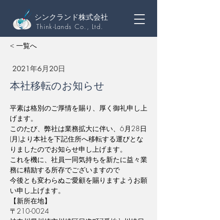
シンクランド株式会社
Think-Lands Co., Ltd.
< 一覧へ
2021年6月20日
本社移転のお知らせ
平素は格別のご厚情を賜り、厚く御礼申し上
げます。
このたび、弊社は業務拡大に伴い、6月28日
(月)より本社を下記住所へ移転する運びとな
りましたのでお知らせ申し上げます。
これを機に、社員一同気持ちを新たに益々業
務に精励する所存でございますので
今後とも変わらぬご愛顧を賜りますようお願
い申し上げます。
【新所在地】
〒210-0024