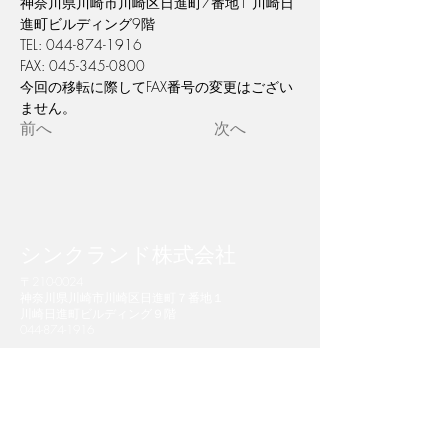
神奈川県川崎市川崎区日進町7番地1 川崎日
進町ビルディング9階
TEL: 044-874-1916
FAX: 045-345-0800
今回の移転に際してFAX番号の変更はござい
ません。
前へ
次へ
​シンクランド株式会社
​〒210-0024
神奈川県川崎市川崎区日進町７番地１
川崎日進町ビルディング９階
044-874-1916
Copyright (C) Think-Lands Co., Ltd. All Rights Reserved.