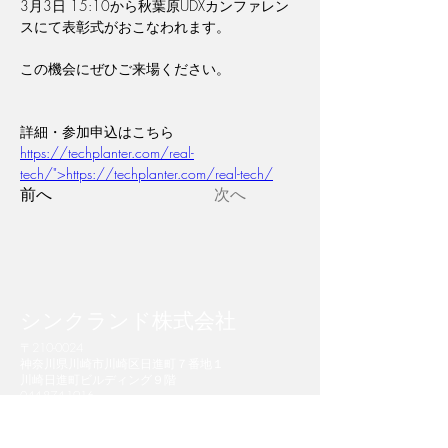
3月3日 15:10から秋葉原UDXカンファレン
スにて表彰式がおこなわれます。
この機会にぜひご来場ください。
詳細・参加申込はこちら　
https://techplanter.com/real-
tech/">https://techplanter.com/real-tech/
前へ
次へ
​シンクランド株式会社
​〒210-0024
神奈川県川崎市川崎区日進町７番地１
川崎日進町ビルディング９階
044-874-1916