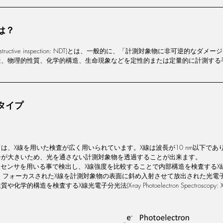
は？
estructive inspection: NDT)とは、一般的に、「計測対象物に非可逆的な
造、物理的性質、化学的構造、生命現象などを定性的または定量的に計測する
タイプ
は、X線を用いた検査が広く用いられています。X線は波長が10 nm以下であ
ーが大きいため、光を通さない計測対象物を透過することが出来ます。
センサを用いる事で検出し、X線強度を比較することで内部構造を検査するX線CT (
y)装置や、フォーカスされたX線を計測対象物の表面に斜め入射させて放出された光
学的構造を検査するX線光電子分光法(X-ray Photoelectron Spectroscopy: