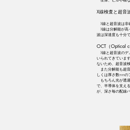
X線検査と超音
　X線と超音波は
　X線は分解能が
波は深達度も十分
OCT（Optical 
　X線と超音波のデメリッ
いられてきています
ないため、超音波
　また分解能も超音
しくは厚さ数mm
　もちろん光が透
で、半導体を支える
が、深さ毎の配線