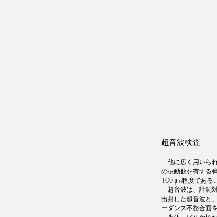
超音波検査
　他に広く用いら
の振動数を有する弾
100 μm程度で
　超音波は、計測
出射した超音波と
ーダンス不整合面
　生体、ビルや橋