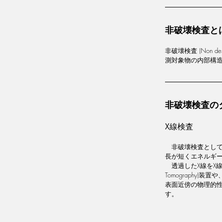
非破壊検査と
非破壊検査 (Non d
測対象物の内部構
非破壊検査の
X線検査
　非破壊検査として
長が短くエネルギ
　透過したX線をX線
Tomograph
表面近傍の物理的性質や化
す。