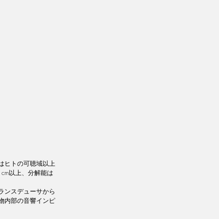
はヒトの可聴域以上
cm以上、分解能は
ランスデューサから
物内部の音響インピ
。