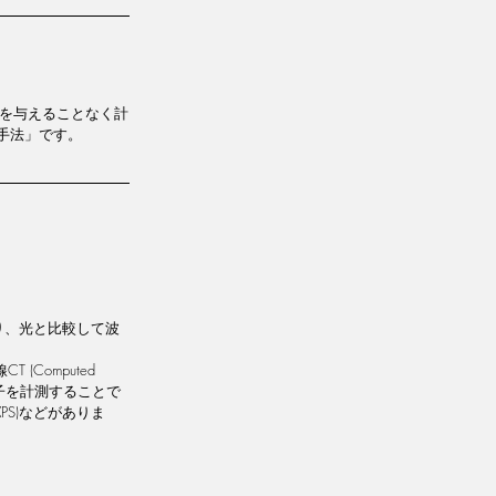
ダメージを与えることなく計
手法」です。
り、光と比較して波
Computed 
電子を計測することで
 XPS)などがありま