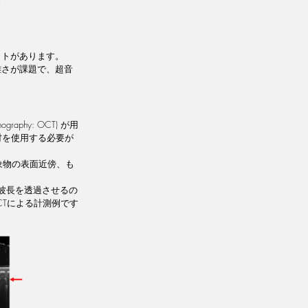
ットがあります。
雑さが課題で、超音
aphy: OCT) が用
材を使用する必要が
象物の表面近傍、も
。
波長を透過させるの
Tによる計測例です