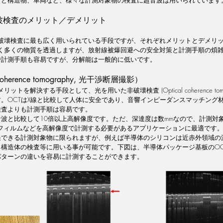
波検査のメリット／デメリット
非破壊検査に最も広く用いられている手段ですが、それぞれメリットとデメリ
高く多くの物質を透過しますが、放射線被爆回避への安全対策と計測手順の煩
で計測手順も容易ですが、分解能は一般的に低いです。
coherence tomography, 光干渉断層撮影）
トを解決する手段として、光を用いた非破壊検査 (Optical coherence tomogr
。OCTはX線と比較して人体に安全であり、音響インピーダンスマッチング
検査よりも計測手順は容易です。
波と比較して10倍以上高解像度です。ただ、深達度は数mmなので、計測対
のフィルムなどを高解像度で計測する必要があるアプリケーションに最適です
過できる計測対象物に限られますが、例えば半導体のシリコンは近赤外領域の
構造体の検査等に用いる事が可能です。下図は、半導体パッケージ基板のOC
パターンの違いを容易に計測することができます。