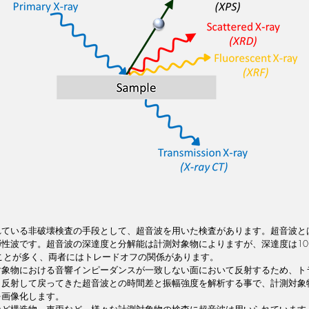
れている非破壊検査の手段として、超音波を用いた検査があります。超音波と
性波です。超音波の深達度と分解能は計測対象物によりますが、深達度は10 
あることが多く、両者にはトレードオフの関係があります。
対象物における音響インピーダンスが一致しない面において反射するため、ト
、反射して戻ってきた超音波との時間差と振幅強度を解析する事で、計測対象
を画像化します。
など構造物、車両など、様々な計測対象物の検査に超音波は用いられています