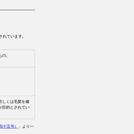
されています。
もの。
。
若しくは毛髪を健
が目的とされてい
四十五号）
」より一