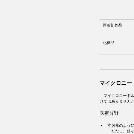
医薬部外品 
化粧品
マイクロニー
　マイクロニード
けではありません
医療分野
注射器のよう
　ただし、針