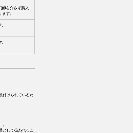
剤師を介さず購入
ります。
す。
す。
義付けられているわ
）。
品として扱われるこ