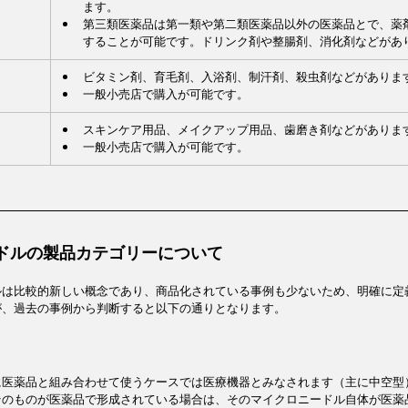
ます。
第三類医薬品は第一類や第二類医薬品以外の医薬品とで、薬
することが可能です。ドリンク剤や整腸剤、消化剤などがあ
ビタミン剤、育毛剤、入浴剤、制汗剤、殺虫剤などがありま
一般小売店で購入が可能です。
スキンケア用品、メイクアップ用品、歯磨き剤などがありま
一般小売店で購入が可能です。
ドルの製品カテゴリーについて
ルは比較的新しい概念であり、商品化されている事例も少ないため、明確に定
が、過去の事例から判断すると以下の通りとなります。
に医薬品と組み合わせて使うケースでは医療機器とみなされます（主に中空型
そのものが医薬品で形成されている場合は、そのマイクロニードル自体が医薬