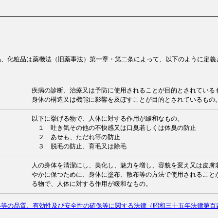
品、化粧品は薬機法（旧薬事法）第一章・第二条によって、以下のように定義
疾病の診断、治療又は予防に使用されることが目的とされている
身体の構造又は機能に影響を及ぼすことが目的とされているもの
以下に挙げる物で、人体に対する作用が緩和なもの。
　１　吐き気その他の不快感又は口臭若しくは体臭の防止
　２　あせも、ただれ等の防止
　３　脱毛の防止、育毛又は除毛
人の身体を清潔にし、美化し、魅力を増し、容貌を変え又は皮膚
やかに保つために、身体に塗布、散布等の方法で使用されること
る物で、人体に対する作用が緩和なもの。
器等の品質、有効性及び安全性の確保等に関する法律（昭和三十五年法律第百