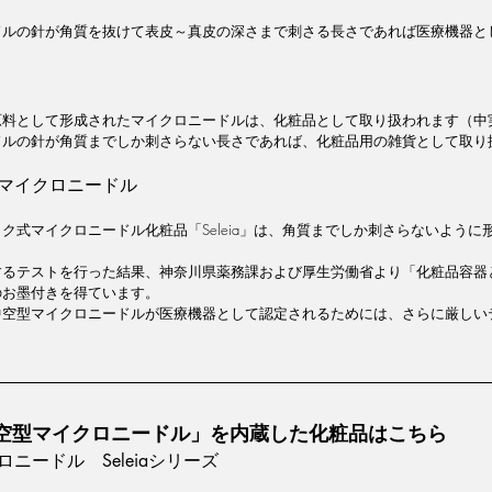
。
ドルの針が角質を抜けて表皮～真皮の深さまで刺さる長さであれば医療機器と
原料として形成されたマイクロニードルは、化粧品として取り扱われます（中
ドルの針が角質までしか刺さらない長さであれば、化粧品用の雑貨として取り
マイクロニードル
ク式マイクロニードル化粧品「Seleia」は、角質までしか刺さらないように
するテストを行った結果、神奈川県薬務課および厚生労働省より「化粧品容器
のお墨付きを得ています。
中空型マイクロニードルが医療機器として認定されるためには、さらに厳しい
空型マイクロニードル」を内蔵した化粧品はこちら
ニードル　Seleiaシリーズ