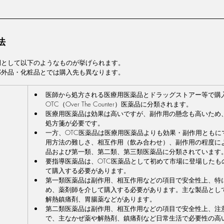
法
例として以下のようなものが挙げられます。
部外品・化粧品とでは購入先も異なります。
医師から処方される医療用医薬品とドラッグストアー等で購
OTC（Over The Counter）医薬品に分類されます。
医療用医薬品は効果は高いですが、副作用の懸念も高いため
処方箋が必要です。
一方、OTC医薬品は医療用医薬品よりも効果・副作用ともに
用方法の難しさ、相互作用（飲み合わせ）、副作用の程度に
品および第一類、第二類、第三類医薬品に分類されています
要指導医薬品は、OTC医薬品として初めて市場に登場したも
て購入する必要があります。
第一類医薬品は副作用、相互作用などの項目で安全性上、特
め、薬剤師を介して購入する必要があります。主な製品とし
解熱鎮痛剤、胃腸薬などがあります。
第二類医薬品は副作用、相互作用などの項目で安全性上、注
で、主なかぜ薬や解熱剤、鎮痛剤など日常生活で必要性の高